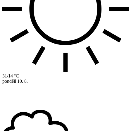
31/14 °C
pondělí
10. 8.