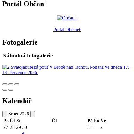
Portál Občan+
Portál Občan+
Fotogalerie
Náhodná fotogalerie
Kalendář
Srpen
2026
Po
Út
St
Čt
Pá
So
Ne
27
28
29
30
31
1
2
6