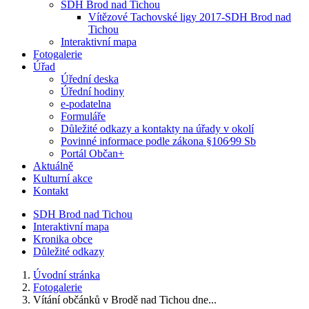
SDH Brod nad Tichou
Vítězové Tachovské ligy 2017-SDH Brod nad
Tichou
Interaktivní mapa
Fotogalerie
Úřad
Úřední deska
Úřední hodiny
e-podatelna
Formuláře
Důležité odkazy a kontakty na úřady v okolí
Povinné informace podle zákona §106⁄99 Sb
Portál Občan+
Aktuálně
Kulturní akce
Kontakt
SDH Brod nad Tichou
Interaktivní mapa
Kronika obce
Důležité odkazy
Úvodní stránka
Fotogalerie
Vítání občánků v Brodě nad Tichou dne...