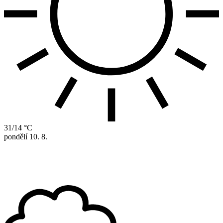
31/14 °C
pondělí
10. 8.