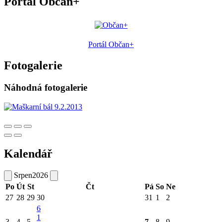
Portál Občan+
Portál Občan+
Fotogalerie
Náhodná fotogalerie
Kalendář
Srpen
2026
Po
Út
St
Čt
Pá
So
Ne
27
28
29
30
31
1
2
6
1
3
4
5
7
8
9