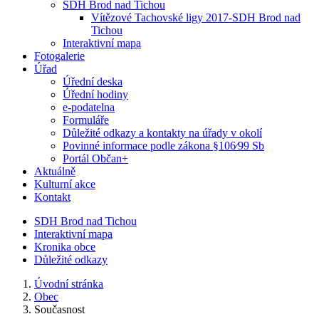
SDH Brod nad Tichou
Vítězové Tachovské ligy 2017-SDH Brod nad
Tichou
Interaktivní mapa
Fotogalerie
Úřad
Úřední deska
Úřední hodiny
e-podatelna
Formuláře
Důležité odkazy a kontakty na úřady v okolí
Povinné informace podle zákona §106⁄99 Sb
Portál Občan+
Aktuálně
Kulturní akce
Kontakt
SDH Brod nad Tichou
Interaktivní mapa
Kronika obce
Důležité odkazy
Úvodní stránka
Obec
Současnost